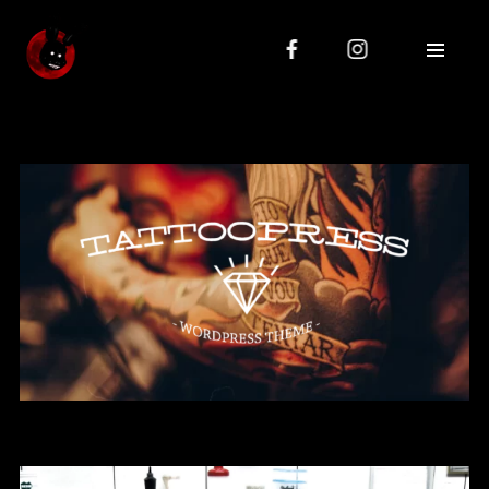
KONTAKT
Modlińska 73, 03-199 Warszawa
+48 798 415 219
janko85@icloud.com
OBSERWUJ NAS