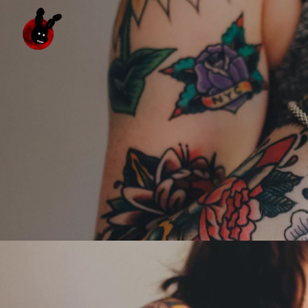
KONTAKT
Modlińska 73, 03-199 Warszawa
+48 798 415 219
janko85@icloud.com
OBSERWUJ NAS