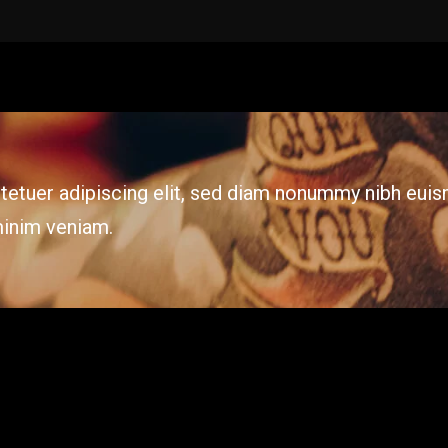
etuer adipiscing elit, sed diam nonummy nibh euis
minim veniam.