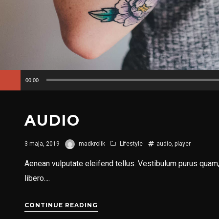
Odtwarzacz
00:00
plików
dźwiękowych
AUDIO
3 maja, 2019
madkrolik
Lifestyle
audio
,
player
Aenean vulputate eleifend tellus. Vestibulum purus quam, 
libero....
CONTINUE READING