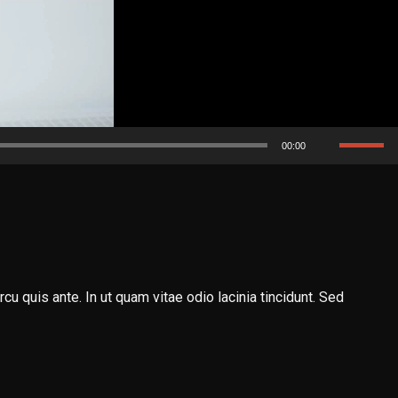
Używaj
00:00
strzałek
do
góry
oraz
do
u quis ante. In ut quam vitae odio lacinia tincidunt. Sed
dołu
aby
zwiększy
lub