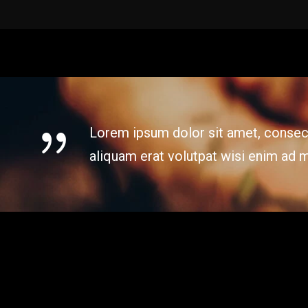
Lorem ipsum dolor sit amet, consect
aliquam erat volutpat wisi enim ad 