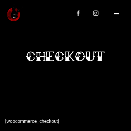
KONTAKT
Modlińska 73, 03-199 Warszawa
+48 798 415 219
janko85@icloud.com
CHECKOUT
OBSERWUJ NAS
[woocommerce_checkout]