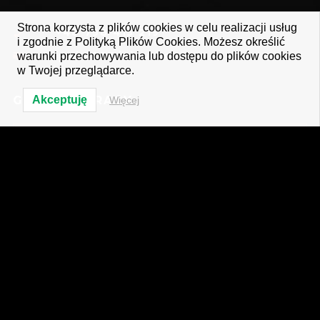
Strona korzysta z plików cookies w celu realizacji usług
+48 798 415 219
i zgodnie z Polityką Plików Cookies. Możesz określić
janko85@icloud.com
warunki przechowywania lub dostępu do plików cookies
w Twojej przeglądarce.
GODZINY PRACY
Akceptuję
Więcej
Poniedziałek - Niedziela
Od 10:00 do 22:00
SUBSKRYBUJ NAS
REZERWUJ ONLINE