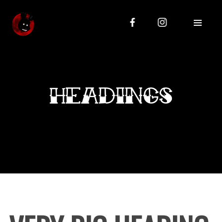
KONTAKT
Modlińska 73, 03-199 Warszawa
+48 798 415 219
janko85@icloud.com
HEADINGS
OBSERWUJ NAS