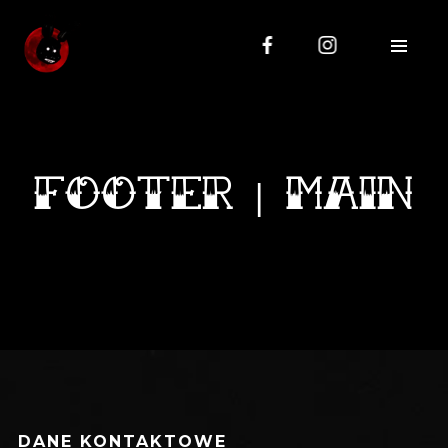
KONTAKT
Modlińska 73, 03-199 Warszawa
+48 798 415 219
janko85@icloud.com
FOOTER | MAIN
OBSERWUJ NAS
DANE KONTAKTOWE